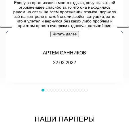
Елену за организацию моего отдыха, хочу сказать ей
огромнейшее спасибо за то что она находилась
рядом на связи на всём протяжении отдыха, держала
всё на контроле в такой сложившейся ситуации, за то
что я улетел и вернулся без каких либо проблем и
при этом просто суперски отдохнул, дальнейшие
свои туры буду планировать только с ней и ни на кого
Читать далее
её не поменяю.Леночка ты супер как человек и как
туристический агент.
АРТЕМ САННИКОВ
22.03.2022
НАШИ ПАРНЕРЫ